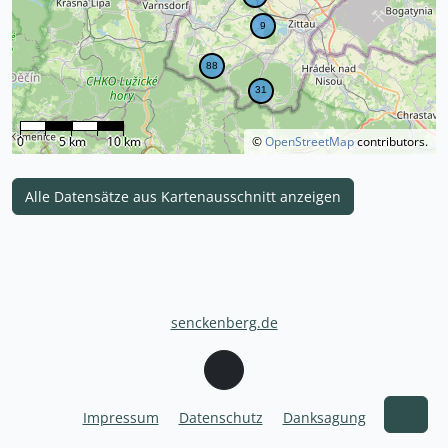
0
5 km
10 km
©
OpenStreetMap
contributors.
Alle Datensätze aus Kartenausschnitt anzeigen
senckenberg.de
Impressum
Datenschutz
Danksagung