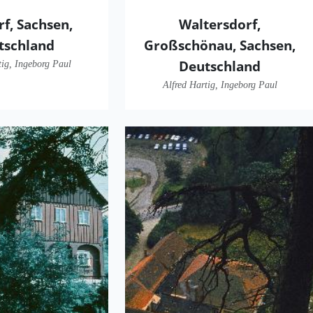
rf, Sachsen,
Waltersdorf,
tschland
Großschönau, Sachsen,
Deutschland
tig, Ingeborg Paul
Alfred Hartig, Ingeborg Paul