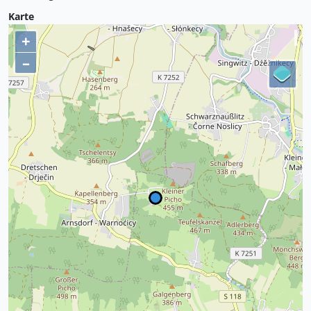
Karte
+
–