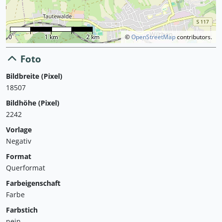
0
1 km
2 km
©
OpenStreetMap
contributors.
Foto
Bildbreite (Pixel)
18507
Bildhöhe (Pixel)
2242
Vorlage
Negativ
Format
Querformat
Farbeigenschaft
Farbe
Farbstich
nein