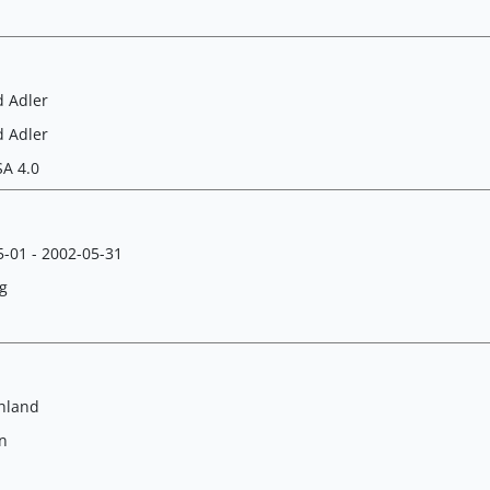
d Adler
d Adler
SA 4.0
-01 - 2002-05-31
g
hland
n