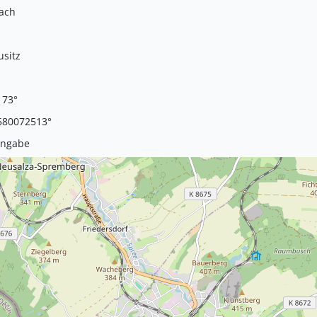
ach
usitz
173°
580072513°
Angabe