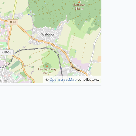
©
OpenStreetMap
contributors.