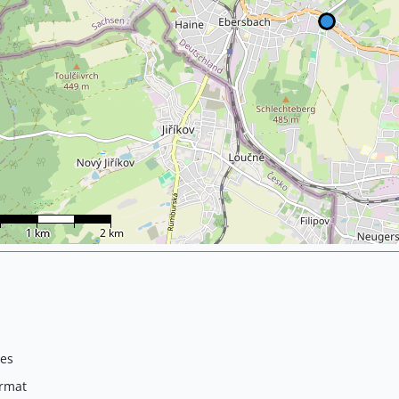
1 km
2 km
ges
rmat