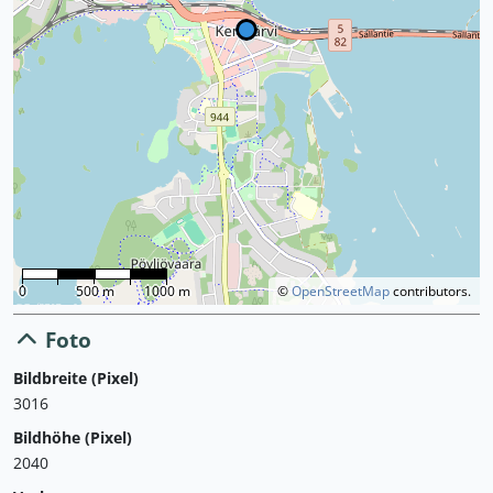
0
500 m
1000 m
©
OpenStreetMap
contributors.
Foto
Bildbreite (Pixel)
3016
Bildhöhe (Pixel)
2040