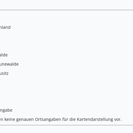
hland
alde
cunewalde
usitz
Angabe
en keine genauen Ortsangaben für die Kartendarstellung vor.