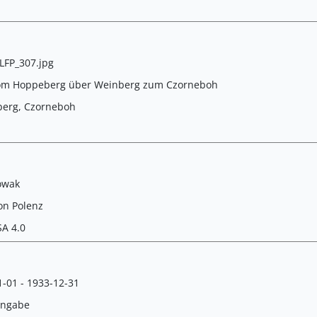
FP_307.jpg
vom Hoppeberg über Weinberg zum Czorneboh
erg, Czorneboh
owak
on Polenz
SA 4.0
-01 - 1933-12-31
Angabe