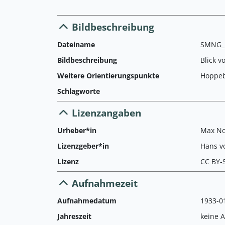
Bildbeschreibung
Dateiname
SMNG_L
Bildbeschreibung
Blick 
Weitere Orientierungspunkte
Hoppeb
Schlagworte
Lizenzangaben
Urheber*in
Max N
Lizenzgeber*in
Hans v
Lizenz
CC BY-
Aufnahmezeit
Aufnahmedatum
1933-01
Jahreszeit
keine 