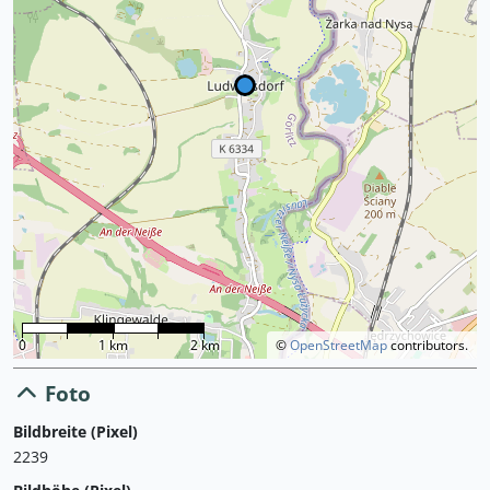
0
1 km
2 km
©
OpenStreetMap
contributors.
Foto
Bildbreite (Pixel)
2239