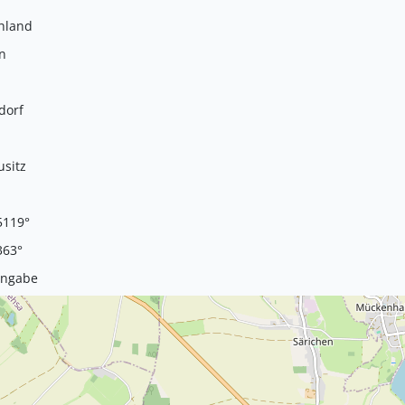
hland
n
dorf
usitz
5119°
363°
Angabe