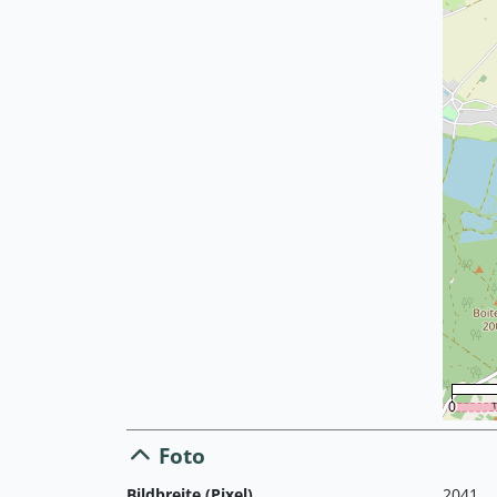
0
Foto
Bildbreite (Pixel)
2041