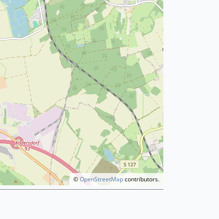
©
OpenStreetMap
contributors.