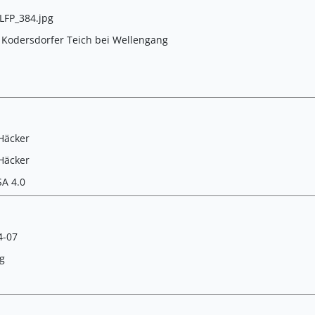
FP_384.jpg
 Kodersdorfer Teich bei Wellengang
Häcker
Häcker
SA 4.0
4-07
g