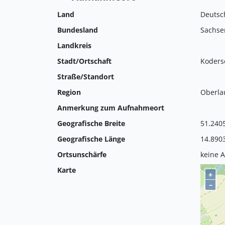
Land
Deutsc
Bundesland
Sachse
Landkreis
Stadt/Ortschaft
Koders
Straße/Standort
Region
Oberla
Anmerkung zum Aufnahmeort
Geografische Breite
51.240
Geografische Länge
14.890
Ortsunschärfe
keine 
Karte
+
–