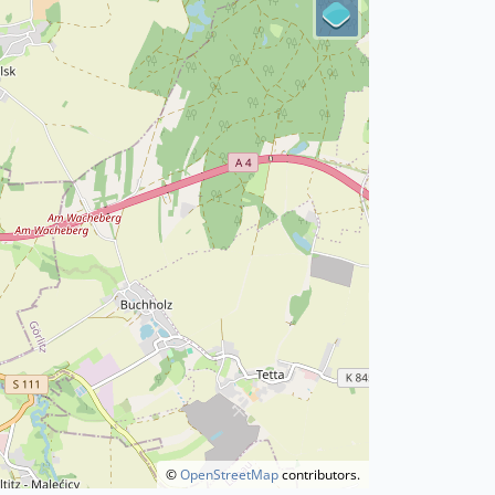
©
OpenStreetMap
contributors.