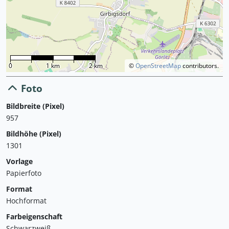
0
1 km
2 km
©
OpenStreetMap
contributors.
Foto
Bildbreite (Pixel)
957
Bildhöhe (Pixel)
1301
Vorlage
Papierfoto
Format
Hochformat
Farbeigenschaft
Schwarzweiß