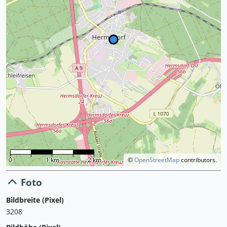
0
1 km
2 km
©
OpenStreetMap
contributors.
Foto
Bildbreite (Pixel)
3208