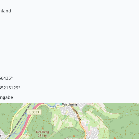
hland
56435°
35215129°
Angabe