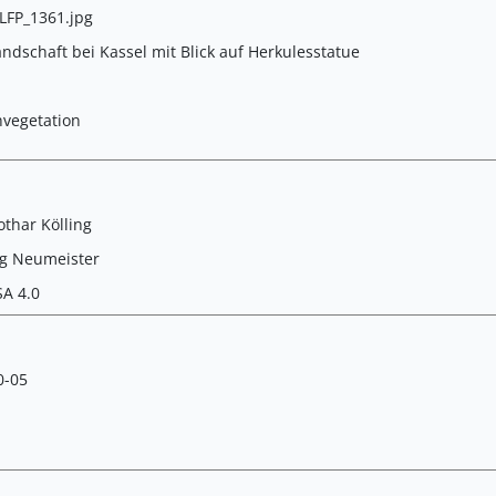
FP_1361.jpg
ndschaft bei Kassel mit Blick auf Herkulesstatue
hvegetation
thar Kölling
g Neumeister
SA 4.0
0-05