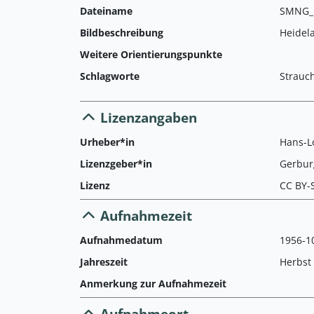
Dateiname
SMNG_L
Bildbeschreibung
Heidela
Weitere Orientierungspunkte
Schlagworte
Strauc
Lizenzangaben
Urheber*in
Hans-Lo
Lizenzgeber*in
Gerbur
Lizenz
CC BY-
Aufnahmezeit
Aufnahmedatum
1956-1
Jahreszeit
Herbst
Anmerkung zur Aufnahmezeit
Aufnahmeort