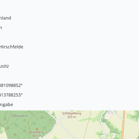
hland
n
 Hirschfelde
usitz
881098852°
413788253°
Angabe