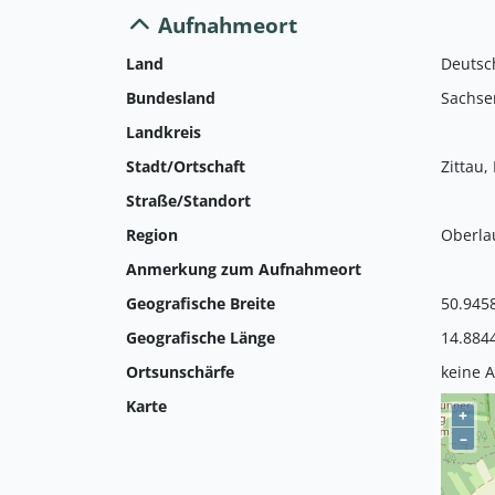
Aufnahmeort
Land
Deutsc
Bundesland
Sachse
Landkreis
Stadt/Ortschaft
Zittau,
Straße/Standort
Region
Oberla
Anmerkung zum Aufnahmeort
Geografische Breite
50.945
Geografische Länge
14.884
Ortsunschärfe
keine 
Karte
+
–