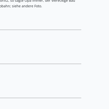
örlitz, so sagte Opa immer, der viereckige Bau
tobahn; siehe andere Foto.