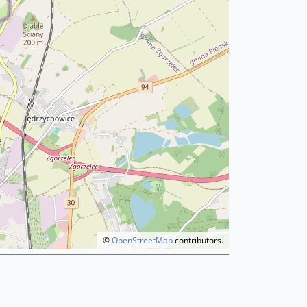
©
OpenStreetMap
contributors.