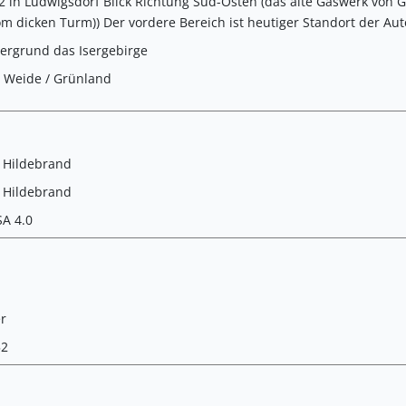
2 in Ludwigsdorf Blick Richtung Süd-Osten (das alte Gaswerk von G
om dicken Turm)) Der vordere Bereich ist heutiger Standort der Au
tergrund das Isergebirge
/ Weide / Grünland
n Hildebrand
n Hildebrand
SA 4.0
r
52