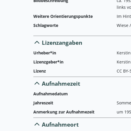
Bildbeschreibung
ca. 195
links v
Weitere Orientierungspunkte
Im Hin
Schlagworte
Wiese 
Lizenzangaben
Urheber*in
Kersti
Lizenzgeber*in
Kersti
Lizenz
CC BY-
Aufnahmezeit
Aufnahmedatum
Jahreszeit
Somme
Anmerkung zur Aufnahmezeit
um 19
Aufnahmeort