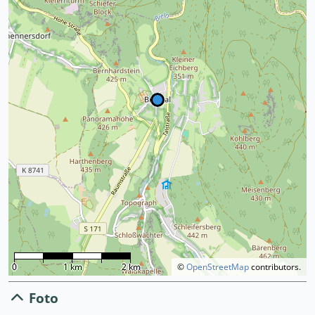
0
1 km
2 km
©
OpenStreetMap
contributors.
Foto