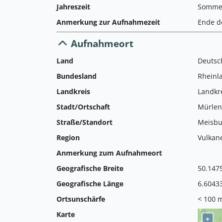
Jahreszeit
Somme
Anmerkung zur Aufnahmezeit
Ende de
Aufnahmeort
Land
Deutsc
Bundesland
Rheinl
Landkreis
Landkre
Stadt/Ortschaft
Mürle
Straße/Standort
Meisbu
Region
Vulkane
Anmerkung zum Aufnahmeort
Geografische Breite
50.147
Geografische Länge
6.6043
Ortsunschärfe
< 100 
Karte
+