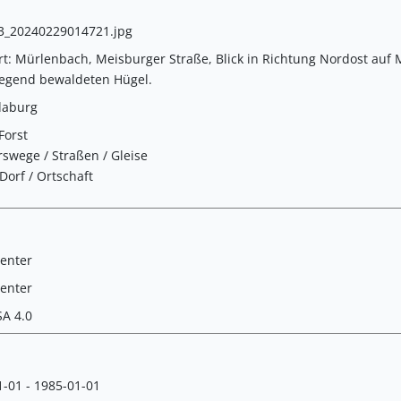
3_20240229014721.jpg
rt: Mürlenbach, Meisburger Straße, Blick in Richtung Nordost auf
egend bewaldeten Hügel.
daburg
Forst
swege / Straßen / Gleise
 Dorf / Ortschaft
Tenter
Tenter
SA 4.0
-01 - 1985-01-01