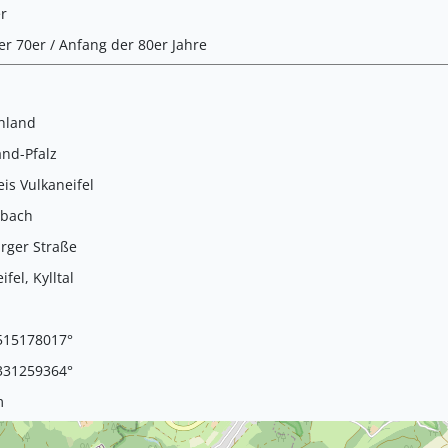
r
r 70er / Anfang der 80er Jahre
hland
and-Pfalz
is Vulkaneifel
nbach
rger Straße
ifel, Kylltal
515178017°
331259364°
m