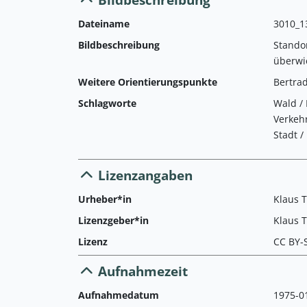
Dateiname
3010_1
Bildbeschreibung
Stando
überwi
Weitere Orientierungspunkte
Bertra
Schlagworte
Wald / 
Verkehr
Stadt /
Lizenzangaben
Urheber*in
Klaus 
Lizenzgeber*in
Klaus 
Lizenz
CC BY-
Aufnahmezeit
Aufnahmedatum
1975-01